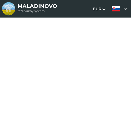
MALADINOVO
EUR
rezervačný systém
1. Výber pobytu
2. Doplnkové služby
3. Vaše údaje
Dátum príchodu
Dátum odchodu
Prosím vyberte
Prosím vyberte
Inšpirujte sa akciovými pobytmi
Cena od
167 EUR
izba/noc