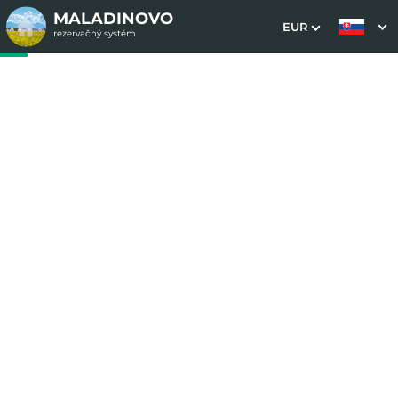
MALADINOVO
EUR
rezervačný systém
1. Výber pobytu
2. Doplnkové služby
3. Vaše údaje
Letná dovolenka s
polpenziou a wellness
Dátum príchodu
Dátum odchodu
Prosím vyberte
Prosím vyberte
Inšpirujte sa akciovými pobytmi