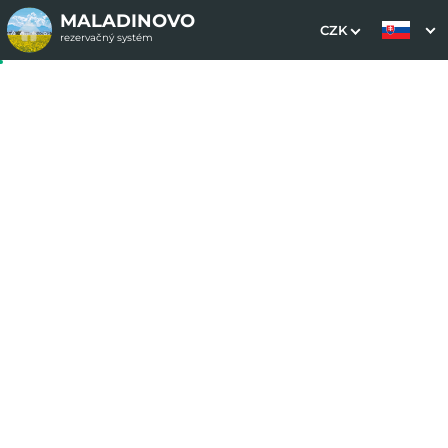
MALADINOVO
CZK
rezervačný systém
1. Výber pobytu
2. Doplnkové služby
3. Vaše údaje
Dátum príchodu
Dátum odchodu
Prosím vyberte
Prosím vyberte
Inšpirujte sa akciovými pobytmi
Cena od
167 EUR
izba/noc